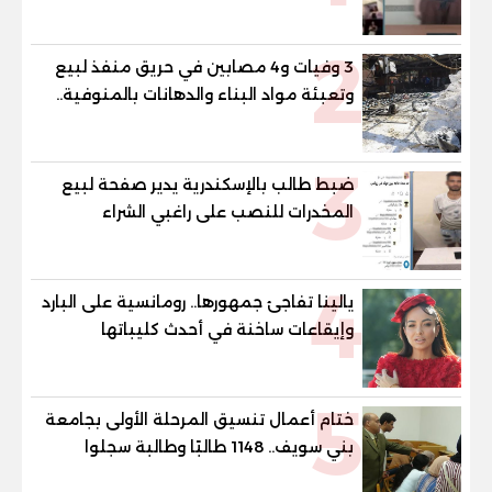
2
3 وفيات و4 مصابين في حريق منفذ لبيع
وتعبئة مواد البناء والدهانات بالمنوفية..
والمحافظ يتابع من موقع الحادث
3
ضبط طالب بالإسكندرية يدير صفحة لبيع
المخدرات للنصب على راغبي الشراء
4
يالينا تفاجئ جمهورها.. رومانسية على البارد
وإيقاعات ساخنة في أحدث كليباتها
5
ختام أعمال تنسيق المرحلة الأولى بجامعة
بني سويف.. 1148 طالبًا وطالبة سجلوا
رغباتهم