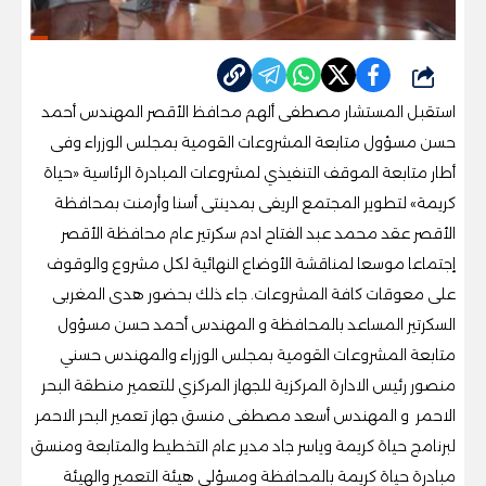
شارك
استقبل المستشار مصطفى ألهم محافظ الأقصر المهندس أحمد
حسن مسؤول متابعة المشروعات القومية بمجلس الوزراء وفى
أطار متابعة الموقف التنفيذي لمشروعات المبادرة الرئاسية «حياة
كريمة» لتطوير المجتمع الريفى بمدينتى أسنا وأرمنت بمحافظة
الأقصر عقد محمد عبد الفتاح ادم سكرتير عام محافظة الأقصر
إجتماعا موسعا لمناقشة الأوضاع النهائية لكل مشروع والوقوف
على معوقات كافة المشروعات. جاء ذلك بحضور هدى المغربى
السكرتير المساعد بالمحافظة و المهندس أحمد حسن مسؤول
متابعة المشروعات القومية بمجلس الوزراء والمهندس حسني
منصور رئيس الادارة المركزية للجهاز المركزي للتعمير منطقة البحر
الاحمر و المهندس أسعد مصطفى منسق جهاز تعمير البحر الاحمر
لبرنامج حياة كريمة وياسر جاد مدير عام التخطيط والمتابعة ومنسق
مبادرة حياة كريمة بالمحافظة ومسؤلى هيئة التعمير والهيئة