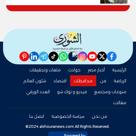
pinterest
linkedin
telegram
whatsapp
tiktok
instagram
nabd
youtube
twitter
facebook
الرئيسية
أخبار مصر
حوادث
ملفات وتحقيقات
الرياضة
فن
محافظات
اقتصاد
شئون العالم
منوعات ومجتمع
فيديو و توك شو
العدد الورقي
مقالات
من نحن
سياسة الخصوصية
اتصل بنا
©2024 alshouranews.com All Rights Reserved.
Powered by