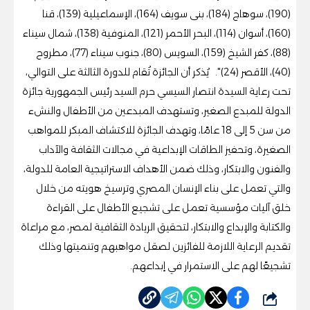
(190)، سوهاج (184)، بنى سويف (164)، الإسماعيلية (139)، قنا
(160)، أسوان (114)، البحر الأحمر (121)، المنوفية (138)، شمال سيناء
(88)، كفر الشيخ (159)، السويس (80)، جنوب سيناء (77)، مطروح
(40)، الأقصر (24)". يُذكر أن الجائزة تُقام للدورة الثالثة على التوالي،
تحت رعاية ‏السيدة انتصار السيسي حرم السيد رئيس الجمهورية جائزة
‏الدولة للمبدع الصغير، وتستهدف المبدعين من الأطفال ‏والنشء
من سن 5 إلى 18 عامًا، وتهدف الجائزة للاكتشاف ‏المبكر للمواهب
الصغيرة، وتحفيز الطاقات الإبداعية في ‏مجالات الثقافة والآداب
والفنون والابتكار، وذلك ضمن ‏الأهداف الاستراتيجية العامة للدولة،
والتي تعمل على بناء ‏الإنسان المصري وترسيخ هويته من خلال
خلق آليات ‏مؤسسية تعمل على تشجيع الأطفال على القراءة
والكتابة ‏والإبداع والابتكار، لتحقيق الريادة الثقافية لمصر، مع ‏مراعاة
تقديم الرعاية اللازمة للفائزين لصقل مواهبهم ‏وتنميتها وذلك
تشجيعًا لهم على الاستمرار في إبداعهم.‏
شارك