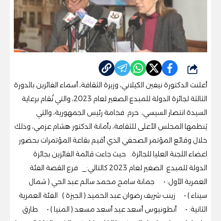
شارك
أعلنت الدكتورة نيفين الكيلاني، وزيرة الثقافة، ‏أسماء ‏الفائزين بالدورة
‏الثالثة ‏لجائزة ‏الدولة ‏للمبدع ‏الصغير ‏لعام 2023‏، ‏والتي ‏تُقام ‏برعاية
‏السيدة ‏انتصار ‏السيسي، ‏حرم ‏فخامة ‏رئيس ‏الجمهورية، ‏والتي
‏يُنظمها ‏المجلس ‏الأعلى ‏للثقافة، ‏بأمانة الدكتور ‏هشام ‏عزمي، ‏وذلك
‏خلال وقائع المؤتمر ‏الصحفي الذي أقيم بقاعة المؤتمرات ‏بحضور
اعضاء اللجنة العليا للجائزة.‏ حيث جاءت قائمة الفائزين بجائزة
الدولة للمبدع الصغير لعام 2023 كالتالي:_ فرع القصة الفئة
العمرية الأول: • جمانة سامح محمد سالم عبد الحي ( شمال
سيناء ) • زينب شريف رضوان عبد الحميد ( الجيزة ) الفئة العمرية
الثانية: • أنطونيوس أسعد عيد أسعد مسعد ( المنيا ) • طارق