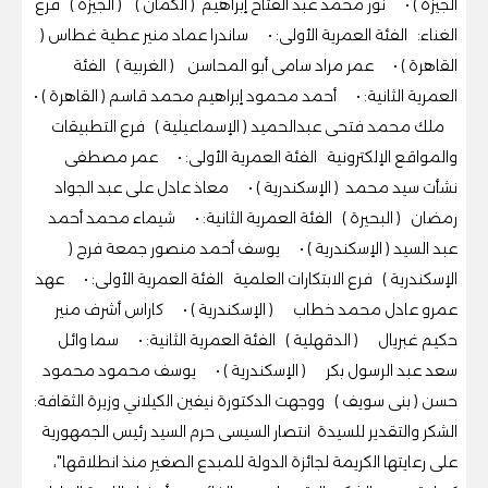
الجيزة ) • نور محمد عبد الفتاح إبراهيم ( الكمان ) ( الجيزة ) فرع
الغناء: الفئة العمرية الأولى: • ساندرا عماد منير عطية غطاس (
القاهرة ) • عمر مراد سامى أبو المحاسن ( الغربية ) الفئة
العمرية الثانية: • أحمد محمود إبراهيم محمد قاسم ( القاهرة ) •
ملك محمد فتحى عبدالحميد ( الإسماعيلية ) فرع التطبيقات
والمواقع الإلكترونية الفئة العمرية الأولى: • عمر مصطفى
نشأت سيد محمد ( الإسكندرية ) • معاذ عادل على عبد الجواد
رمضان ( البحيرة ) الفئة العمرية الثانية: • شيماء محمد أحمد
عبد السيد ( الإسكندرية ) • يوسف أحمد منصور جمعة فرج (
الإسكندرية ) فرع الابتكارات العلمية الفئة العمرية الأولى: • عهد
عمرو عادل محمد خطاب ( الإسكندرية ) • كاراس أشرف منير
حكيم غبريال ( الدقهلية ) الفئة العمرية الثانية: • سما وائل
سعد عبد الرسول بكر ( الإسكندرية ) • يوسف محمود محمود
حسن ( بنى سويف ) ووجهت الدكتورة نيفين الكيلاني وزيرة الثقافة:
الشكر والتقدير للسيدة انتصار السيسى حرم السيد رئيس الجمهورية
على رعايتها الكريمة لجائزة الدولة للمبدع الصغير منذ انطلاقها"،