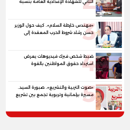
2
الثاني للشهادة الإعدادية العامة بنسبة
79.9% نظامي ...و69.55% منازل.. و70.56%
للمهنية .. و100% للصُم وضعاف السمع
3
والنور للمكفوفين
«مهندس خارطة السلام».. كيف حول الوزير
حسن رشاد شروط الحرب المعقدة إلى
"خارطة طريق" للانسحاب والإعمار؟
4
ضبط شخص فبرك فيديوهات يعرض
استرداد حقوق المواطنين بالقوة
5
«صوت التربية والتشريع».. صبورة السيد..
مسيرة برلمانية وتربوية تجمع بين تشريع
القوانين وصناعة الأجيال لبناء الإنسان
المصري