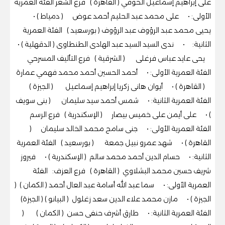
على إبراهيم إسماعيل الحوفي ( القاهرة ) فرع الشعر الفئة العمرية
الأولى: • على محمد عبد الحليم أحمد عوض ( دمياط ) •
يحيى محمد عبد الرؤوف عبد الرؤوف ( بورسعيد ) الفئة العمرية
الثانية: • ندى السيد السيد عبد الهادى الطنطاوى ( الدقهلية ) •
يحى عايد عباس فرغلى ( الشرقية ) فرع التأليف المسرحي
الفئة العمرية الأولى: • أحمد الحسين أحمد محمد فهمي عمارة
( القاهرة ) • أيوان هانى زكريا إبراهيم إسماعيل ( الجيزة )
الفئة العمرية الثانية: • شمس أحمد سيد سليمان ( بنى سويف
) • على أيمن على خميس بيصار ( الإسكندرية ) فرع الرسم
الفئة العمرية الأولى: • جنى سامح محمد الخالد سليمان (
القاهرة ) • شهد عمرو نبيل جمعة ( بورسعيد ) الفئة العمرية
الثانية: • حسام الدين أحمد محمد سالم ( الإسكندرية ) • فيروز
شريف حسين محمد البشلاوي ( القاهرة ) فرع العزف: الفئة
العمرية الأولى: • سما عبد الله أسامة عبد العال أحمد ( الكمان ) (
الجيزة ) • مازن محمد علاء الدين سعد زغلول ( البيانو ) ( الجيزة)
الفئة العمرية الثانية: • طارق أشرف حنفى حسن ( الكمان ) (