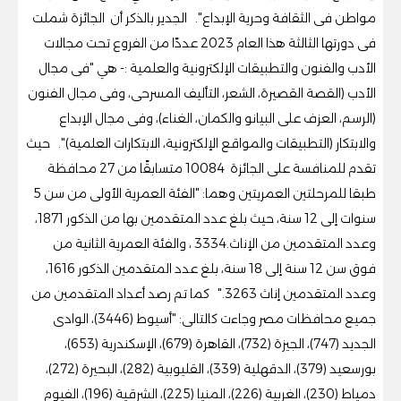
مواطن فى الثقافة وحرية الإبداع". الجدير بالذكر أن الجائزة شملت
فى دورتها الثالثة هذا العام 2023 عددًا من الفروع تحت مجالات
الأدب والفنون والتطبيقات الإلكترونية والعلمية :- هي "فى مجال
الأدب (القصة القصيرة، الشعر، التأليف المسرحى، وفى مجال الفنون
(الرسم، العزف على البيانو والكمان، الغناء)، وفى مجال الإبداع
والابتكار (التطبيقات والمواقع الإلكترونية، الابتكارات العلمية)". حيث
تقدم للمنافسة على الجائزة 10084 متسابقًا من 27 محافظة
طبقا للمرحلتين العمريتين وهما: "الفئة العمرية الأولى من سن 5
سنوات إلى 12 سنة، حيث بلغ عدد المتقدمين بها من الذكور 1871،
وعدد المتقدمين من الإناث.3334 ، والفئة العمرية الثانية من
فوق سن 12 سنة إلى 18 سنة، بلغ عدد المتقدمين الذكور 1616،
وعدد المتقدمين إناث 3263." كما تم رصد أعداد المتقدمين من
جميع محافظات مصر وجاءت كالتالى: "أسيوط (3446)، الوادى
الجديد (747)، الجيزة (732)، القاهرة (679)، الإسكندرية (653)،
بورسعيد (379)، الدقهلية (339)، القليوبية (282)، البحيرة (272)،
دمياط (230)، الغربية (226)، المنيا (225)، الشرقية (196)، الفيوم