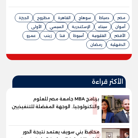
مصر
دمياط
سوهاج
القاهرة
مطروح
الجيزة
أسوان
سيناء
الإسكندرية
السيسي
الأولى
الأقصر
القليوبية
أسيوط
قنا
زينب
عمرو
الدقهلية
رمضان
الأكثر قراءة
1
برنامج MBA جامعة مصر للعلوم
والتكنولوجيا.. الوجهة المفضلة للتنفيذيين
وقيادات المؤسسات لصناعة قادة
المستقبل
محافظ بني سويف يعتمد نتيجة الدور