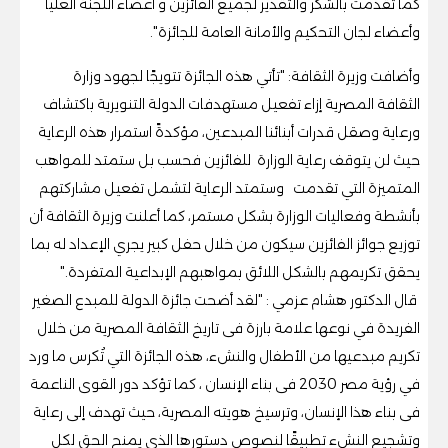
كما تقدمت بالشكر والتقدير لجميع الفائزين و أعضاء اللجنة العليا
وأعضاء لجان التحكيم والأمانة العامة للجائزة".
وأضافت وزيرة الثقافة: "تأتي هذه الجائزة تتويجًا لجهود وزارة
الثقافة المصرية إزاء تفعيل مستهدفات الدولة التنويرية باكتشاف
ورعاية وصقل قدرات أبنائنا المبدعين، مؤكدةً استمرار هذه الرعاية
حيث لن يتوقف رعاية الوزارة للفائزين فحسب بل ستمتد للمواهب
المتميزة التي تقدمت وستمتد الرعاية لتشمل تفعيل مشاركتهم
بأنشطة وفعاليات الوزارة بشكل مستمر، كما أعلنت وزيرة الثقافة أن
توزيع جوائز الفائزين سيكون من خلال حفل كبير يجري الإعداد له بما
يحقق تكريمهم بالشكل اللائق بمواهبهم الإبداعية المتفردة."
قال الدكتور هشام عزمي : "لقد أضحت جائزة الدولة للمبدع الصغير
الفريدة في نوعها علامة بارزة فى تاريخ الثقافة المصرية من خلال
تكريم مبدعيها من الأطفال والنشء، هذه الجائزة التي تُكرس ما ورد
في رؤية مصر 2030 فى بناء الإنسان ، كما تؤكد دور القوى الناعمة
فى بناء هذا الإنسان، وترسيخ هويته المصرية، حيث تهدف إلى رعاية
وتشجيع النشء تطبيقًا لنصوص دستورها الذي يمنح الحق لكل