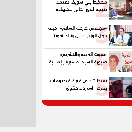
2
محافظ بني سويف يعتمد
المستقبل
نتيجة الدور الثاني للشهادة
الإعدادية العامة بنسبة
3
79.9% نظامي ...و69.55%
«مهندس خارطة السلام».. كيف
منازل.. و70.56% للمهنية ..
حول الوزير حسن رشاد شروط
و100% للصُم وضعاف السمع
الحرب المعقدة إلى "خارطة
والنور للمكفوفين
4
طريق" للانسحاب والإعمار؟
«صوت التربية والتشريع»..
صبورة السيد.. مسيرة برلمانية
وتربوية تجمع بين تشريع
5
القوانين وصناعة الأجيال لبناء
ضبط شخص فبرك فيديوهات
الإنسان المصري
يعرض استرداد حقوق
المواطنين بالقوة