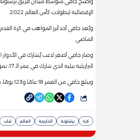
وأصبح جافي متوسط ميدان فريق برشلونة الإ
الإقصائية لبطولات كأس العالم 2022.
ويُعد جافي أحد أبرز المواهب في كرة القدم
الماضي.
وصار جافي أصغر لاعب يُشارك في الأدوار ا
البرازيلية بيليه الذي شارك في عمر الـ 17، بمونديال 1958.
ويبلغ جافي من العمر 18 عامًا و123 يومًا، ويشارك أساسيًا في مباراة إسبانيا والمغرب
شارك
كرة
برشلونة
الخارجية
العالم
شاب