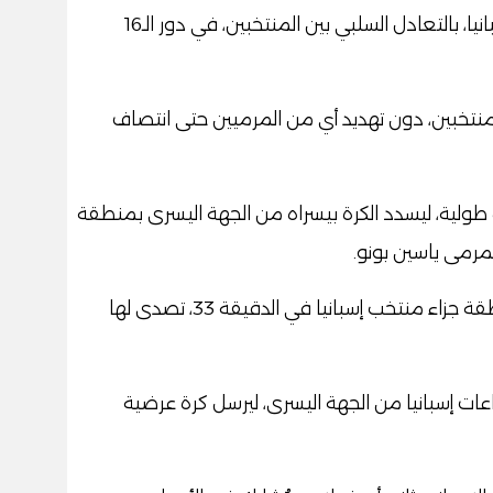
انتهى الشوط الأول من مباراة المغرب وإسبانيا، بالتعادل السلبي بين المنتخبين، في دور الـ16
لمنتخبين، دون تهديد أي من المرميين حتى انتصاف
سينسيو كرة طولية، ليسدد الكرة بيسراه من الجهة اليسرى بمنطقة
لمرمى ياسين بونو.
وسدد نصير مزراوي كرة قوية من خارج منطقة جزاء منتخب إسبانيا في الدقيقة 33، تصدى لها
فال بدفاعات إسبانيا من الجهة اليسرى، ليرسل كرة عرضية