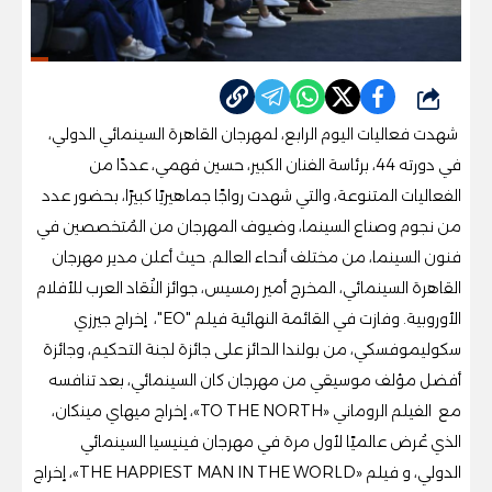
شارك
شهدت فعاليات اليوم الرابع، لمهرجان القاهرة السينمائي الدولي،
في دورته 44، برئاسة الفنان الكبير، حسين فهمي، عددًا من
الفعاليات المتنوعة، والتي شهدت رواجًا جماهيريًا كبيرًا، بحضور عدد
من نجوم وصناع السينما، وضيوف المهرجان من المُتخصصين في
فنون السينما، من مختلف أنحاء العالم. حيث أعلن مدير مهرجان
القاهرة السينمائي، المخرج أمير رمسيس، جوائز النُقاد العرب للأفلام
الأوروبية. وفازت في القائمة النهائية فيلم "EO"، إخراج جيرزي
سكوليموفسكي، من بولندا الحائز على جائزة لجنة التحكيم، وجائزة
أفضل مؤلف موسيقي من مهرجان كان السينمائي، بعد تنافسه
مع الفيلم الروماني «TO THE NORTH»، إخراج ميهاي مينكان،
الذي عُرض عالميًا لأول مرة في مهرجان فينيسيا السينمائي
الدولي، و فيلم «THE HAPPIEST MAN IN THE WORLD»، إخراج