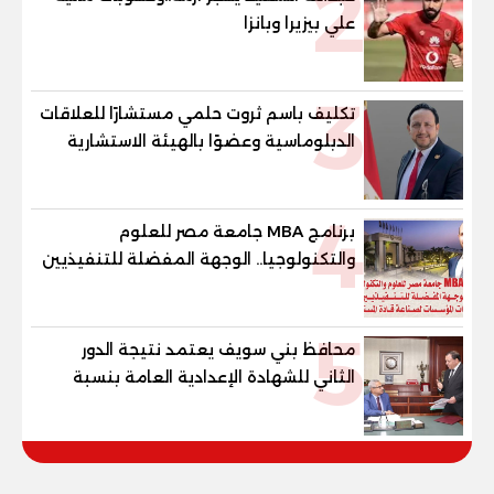
2
علي بيزيرا وبانزا
3
تكليف باسم ثروت حلمي مستشارًا للعلاقات
الدبلوماسية وعضوًا بالهيئة الاستشارية
العليا لمنظمة «جاد جمينت يوإن»
4
برنامج MBA جامعة مصر للعلوم
والتكنولوجيا.. الوجهة المفضلة للتنفيذيين
وقيادات المؤسسات لصناعة قادة
المستقبل
5
محافظ بني سويف يعتمد نتيجة الدور
الثاني للشهادة الإعدادية العامة بنسبة
79.9% نظامي ...و69.55% منازل.. و70.56%
للمهنية .. و100% للصُم وضعاف السمع
والنور للمكفوفين