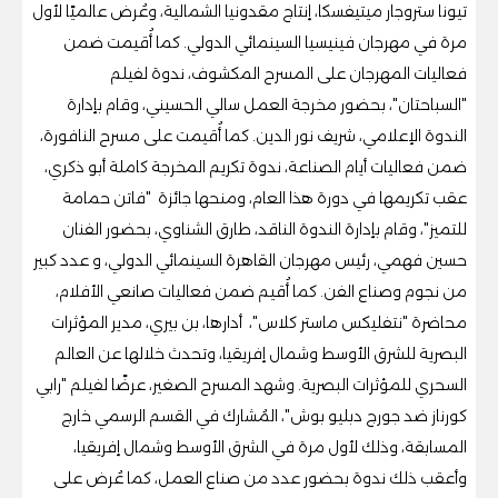
تيونا ستروجار ميتيفسكا، إنتاج مقدونيا الشمالية، وعُرض عالميًا لأول
مرة في مهرجان فينيسيا السينمائي الدولي. كما أُقيمت ضمن
فعاليات المهرجان على المسرح المكشوف، ندوة لفيلم
"السباحتان"، بحضور مخرجة العمل سالي الحسيني، وقام بإدارة
الندوة الإعلامي، شريف نور الدين. كما أُقيمت على مسرح النافورة،
ضمن فعاليات أيام الصناعة، ندوة تكريم المخرجة كاملة أبو ذكري،
عقب تكريمها في دورة هذا العام، ومنحها جائزة "فاتن حمامة
للتميز"، وقام بإدارة الندوة الناقد، طارق الشناوي، بحضور الفنان
حسين فهمي، رئيس مهرجان القاهرة السينمائي الدولي، و عدد كبير
من نجوم وصناع الفن. كما أُقيم ضمن فعاليات صانعي الأفلام،
محاضرة "نتفليكس ماستر كلاس"، أدارها، بن بيري، مدير المؤثرات
البصرية للشرق الأوسط وشمال إفريقيا، وتحدث خلالها عن العالم
السحري للمؤثرات البصرية. وشهد المسرح الصغير، عرضًا لفيلم "رابي
كورناز ضد جورج دبليو بوش"، المُشارك في القسم الرسمي خارج
المسابقة، وذلك لأول مرة في الشرق الأوسط وشمال إفريقيا،
وأعقب ذلك ندوة بحضور عدد من صناع العمل، كما عُرض على