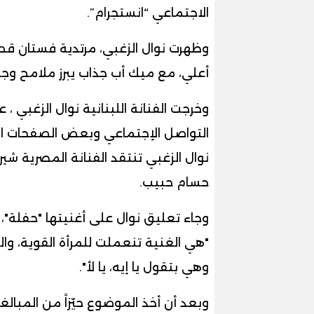
الاجتماعي “انستجرام”.
وظهرت نوال الزغبي، مرتدية فستان قصي
أعلي، مع ميك أب جذاب يبرز ملامح وجه
وخرجت الفنانة اللبنانية نوال الزغبي ، 
التواصل الإجتماعي وبعض الصفحات التي
نوال الزغبي تنتقد الفنانة المصرية شي
حسام حبيب.
وجاء تعليق نوال على أغنيتها "حفلة"،
"هي الغنية تنعملت للمرأة القوية، وال
وهي بتقول يا إيه، يا لأ".
وبعد أن أخذ الموضوع حيّزاً من المبالغ