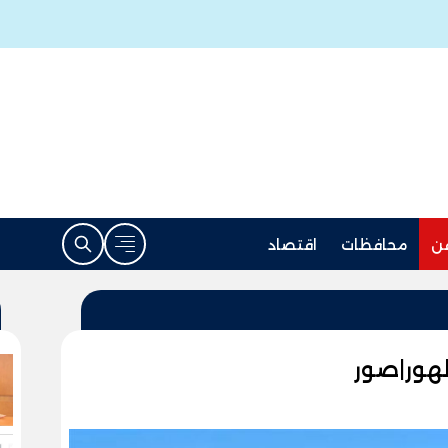
ن
محافظات
اقتصاد
ظهور|صور