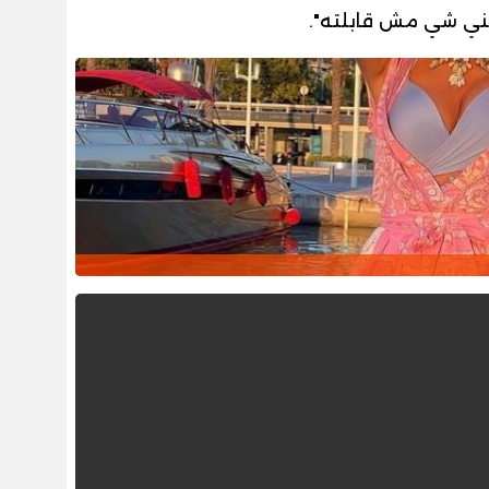
قوّلني شي مش قابلته".