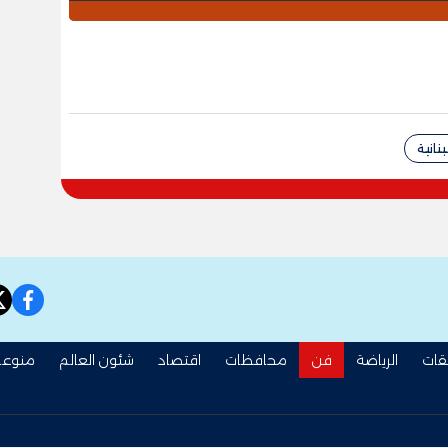
بنانية
book
قات
الرياضة
فن
محافظات
اقتصاد
شئون العالم
منوعا