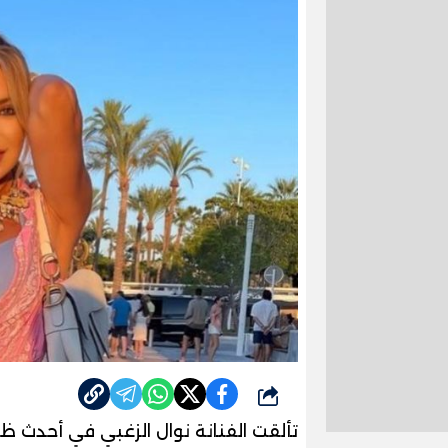
شارك
تألقت الفنانة
نوال الزغبي
في أحدث ظهو