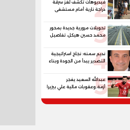
2
فيديوهات تكشف لغز سرقة
دراجة نارية أمام مستشفى
بمدينة نصر
3
تحويلات مرورية جديدة بمحور
محمد حسين هيكل، تفاصيل
الغلق على مرحلتين
4
نديم سمنه: نجاح استراتيجية
التصدير يبدأ من الجودة وبناء
الثقة في شعار "صنع في
5
مصر"
عبدالله السعيد يفجر
أزمة..وعقوبات مالية علي بيزيرا
وبانزا