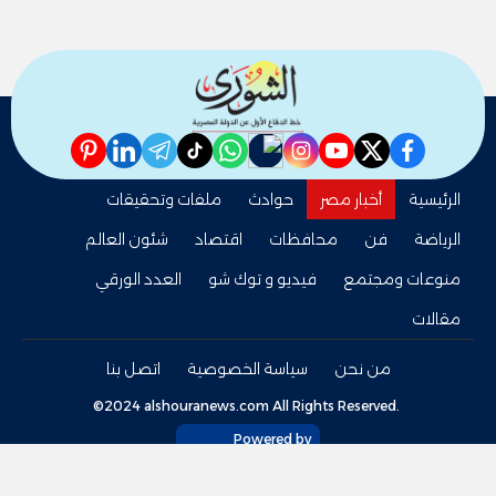
pinterest
linkedin
telegram
whatsapp
tiktok
instagram
nabd
youtube
twitter
facebook
الرئيسية
أخبار مصر
حوادث
ملفات وتحقيقات
الرياضة
فن
محافظات
اقتصاد
شئون العالم
منوعات ومجتمع
فيديو و توك شو
العدد الورقي
مقالات
من نحن
سياسة الخصوصية
اتصل بنا
©2024 alshouranews.com All Rights Reserved.
Powered by
tel