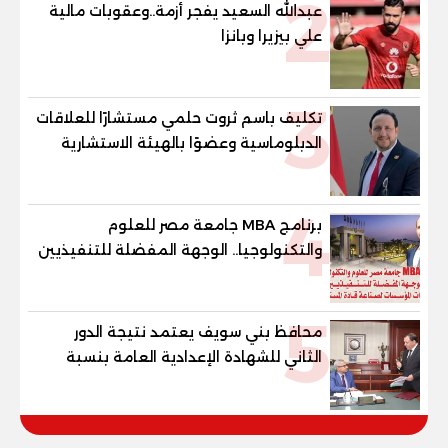
2
عبدالله السعيد يفجر أزمة..وعقوبات مالية
علي بيزيرا وبانزا
3
تكليف باسم ثروت حلمي مستشارًا للعلاقات
الدبلوماسية وعضوًا بالهيئة الاستشارية
العليا لمنظمة «جاد جمينت يوإن»
4
برنامج MBA جامعة مصر للعلوم
والتكنولوجيا.. الوجهة المفضلة للتنفيذيين
وقيادات المؤسسات لصناعة قادة
المستقبل
5
محافظ بني سويف يعتمد نتيجة الدور
الثاني للشهادة الإعدادية العامة بنسبة
79.9% نظامي ...و69.55% منازل.. و70.56%
للمهنية .. و100% للصُم وضعاف السمع
والنور للمكفوفين