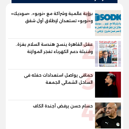
1
برؤية عالمية وشراكة مع «نوبو».. «سوديك»
و«نوبو» تستعدان لإطلاق أول شقق
فندقية تحمل علامة "نوبو" العالمية في
مصر ضمن مشروع «أوجامي» خلال أيام
2
عقل القاهرة ينسج هندسة السلام بغزة..
وقنبلة دعم الكهرباء تفجر الموازنة
3
حماقى يواصل استعدادات حفله فى
الساحل الشمالى الجمعة
4
حسام حسن يرفض أجندة الكاف