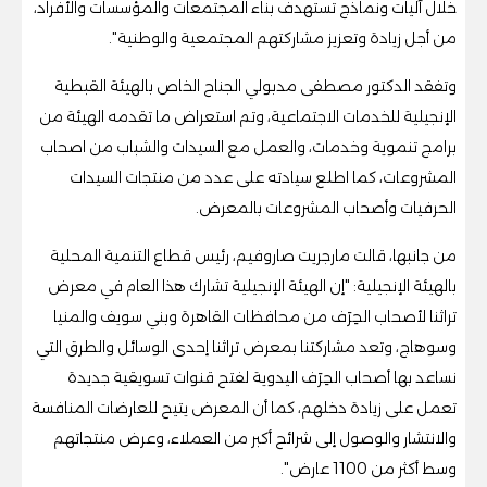
خلال آليات ونماذج تستهدف بناء المجتمعات والمؤسسات والأفراد،
من أجل زيادة وتعزيز مشاركتهم المجتمعية والوطنية".
وتفقد الدكتور مصطفى مدبولي الجناح الخاص بالهيئة القبطية
الإنجيلية للخدمات الاجتماعية، وتم استعراض ما تقدمه الهيئة من
برامج تنموية وخدمات، والعمل مع السيدات والشباب من اصحاب
المشروعات، كما اطلع سيادته على عدد من منتجات السيدات
الحرفيات وأصحاب المشروعات بالمعرض.
من جانبها، قالت مارجريت صاروفيم، رئيس قطاع التنمية المحلية
بالهيئة الإنجيلية: "إن الهيئة الإنجيلية تشارك هذا العام في معرض
تراثنا لأصحاب الحِرَف من محافظات القاهرة وبني سويف والمنيا
وسوهاج، وتعد مشاركتنا بمعرض تراثنا إحدى الوسائل والطرق التي
نساعد بها أصحاب الحِرَف اليدوية لفتح قنوات تسويقية جديدة
تعمل على زيادة دخلهم، كما أن المعرض يتيح للعارضات المنافسة
والانتشار والوصول إلى شرائح أكبر من العملاء، وعرض منتجاتهم
وسط أكثر من 1100 عارض".