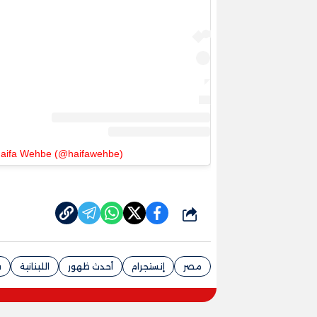
Haifa Wehbe (@haifawehbe)
شارك
مصر
إنستجرام
أحدث ظهور
اللبنانية
ف