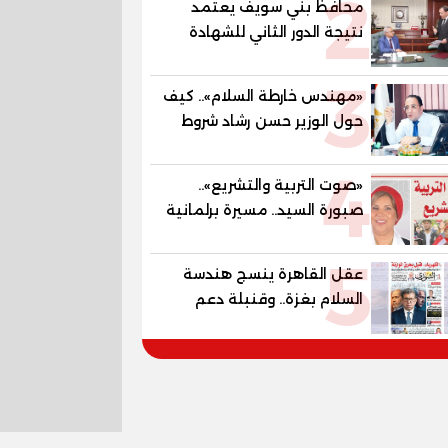
2
محافظ بني سويف يعتمد
المستقبل
نتيجة الدور الثاني للشهادة
الإعدادية العامة بنسبة
3
79.9% نظامي ...و69.55%
«مهندس خارطة السلام».. كيف
منازل.. و70.56% للمهنية ..
حول الوزير حسن رشاد شروط
و100% للصُم وضعاف السمع
الحرب المعقدة إلى "خارطة
والنور للمكفوفين
4
طريق" للانسحاب والإعمار؟
«صوت التربية والتشريع»..
صبورة السيد.. مسيرة برلمانية
وتربوية تجمع بين تشريع
5
القوانين وصناعة الأجيال لبناء
عقل القاهرة ينسج هندسة
الإنسان المصري
السلام بغزة.. وقنبلة دعم
الكهرباء تفجر الموازنة