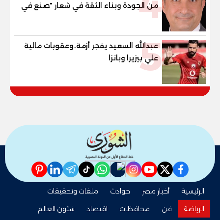
4
من الجودة وبناء الثقة في شعار "صنع في
مصر"
5
عبدالله السعيد يفجر أزمة..وعقوبات مالية
علي بيزيرا وبانزا
pinterest
linkedin
telegram
whatsapp
tiktok
instagram
nabd
youtube
twitter
facebook
الرئيسية
أخبار مصر
حوادث
ملفات وتحقيقات
الرياضة
فن
محافظات
اقتصاد
شئون العالم