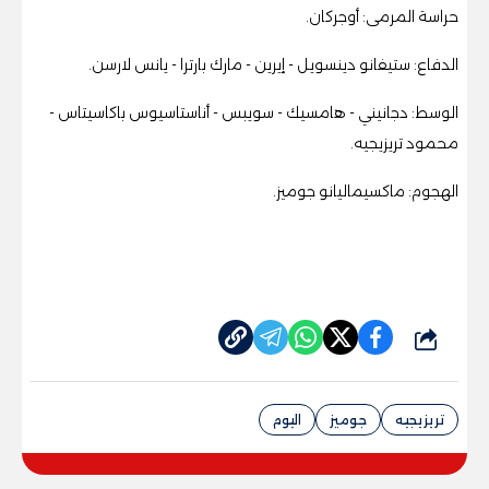
حراسة المرمى: أوجركان.
الدفاع: ستيفانو دينسويل - إيرين - مارك بارترا - يانس لارسن.
الوسط: دجانيني - هامسيك - سويبس - أناستاسيوس باكاسيتاس -
محمود تريزيجيه.
الهجوم: ماكسيماليانو جوميز.
شارك
تريزيجيه
جوميز
اليوم