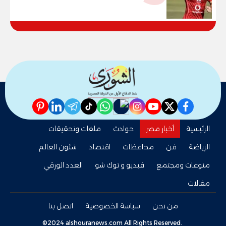
pinterest
linkedin
telegram
whatsapp
tiktok
instagram
nabd
youtube
twitter
facebook
الرئيسية
أخبار مصر
حوادث
ملفات وتحقيقات
الرياضة
فن
محافظات
اقتصاد
شئون العالم
منوعات ومجتمع
فيديو و توك شو
العدد الورقي
مقالات
من نحن
سياسة الخصوصية
اتصل بنا
©2024 alshouranews.com All Rights Reserved.