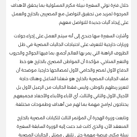
خلال فترة تولي السفيرة نبيلة مكرم المسئولية بما يحقق الأهداف
المرجوة لمزيد من تحقيق التواصل مع المصريين بالخارج والعمل
على إيجاد آليات جديدة للتواصل معهم.
وأشارت السفيرة سها جندي إلى أنه سيتم العمل على إجراء جولات
وزيارات خارجية للتعرف على احتياجات الجاليات المصرية في ظل
الظروف الراهنة التي يمر بها العالم أجمع، بما فيها الجوائح والحروب
والتغير المناخي، مؤكدة أن المواطن المصري بالخارج هو خط
الدفاع الأول لمصر والحامي الأول لمصالحها خارجيا، موضحة أن
ملف الجاليات المصرية بالخارج هو شغلنا الشاغل وهناك حاجة
لتعزيز ربطهم بالوطن، وليس فقط الجاليات من الرعيل الأول بل
الأجيال الأول والثاني والثالث، أي الآباء والأبناء والأحفاد فجميعهم
يحتاجون لبرامج مهمة بما لهم من أهداف وطموحات مختلفة.
وتابعت وزيرة الهجرة أن المؤتمر الثالث للكيانات المصرية بالخارج
المنعقد الآن، والذي كانت قد دعت إليه الوزيرة السابقة السفيرة
نبيلة مكرم، فرصة مهمة حتى تلتقي ممثلي الجاليات المصرية