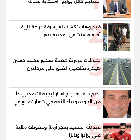
1
التعليم خلال يوليو.. استجابة فعالة
لشكاوى الطلاب وأولياء الأمور
2
فيديوهات تكشف لغز سرقة دراجة نارية
أمام مستشفى بمدينة نصر
3
تحويلات مرورية جديدة بمحور محمد حسين
هيكل، تفاصيل الغلق على مرحلتين
4
نديم سمنه: نجاح استراتيجية التصدير يبدأ
من الجودة وبناء الثقة في شعار "صنع في
مصر"
5
عبدالله السعيد يفجر أزمة..وعقوبات مالية
علي بيزيرا وبانزا