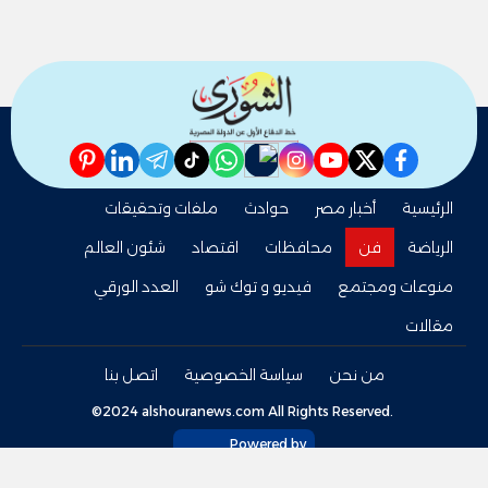
pinterest
linkedin
telegram
whatsapp
tiktok
instagram
nabd
youtube
twitter
facebook
الرئيسية
أخبار مصر
حوادث
ملفات وتحقيقات
الرياضة
فن
محافظات
اقتصاد
شئون العالم
منوعات ومجتمع
فيديو و توك شو
العدد الورقي
مقالات
من نحن
سياسة الخصوصية
اتصل بنا
©2024 alshouranews.com All Rights Reserved.
Powered by
tel