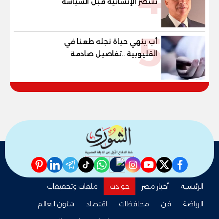
4
تنتصر الإنسانية قبل السياسة
5
أب ينهي حياة نجله طعنا في
القليوبية ..تفاصيل صادمة
pinterest
linkedin
telegram
whatsapp
tiktok
instagram
nabd
youtube
twitter
facebook
الرئيسية
أخبار مصر
حوادث
ملفات وتحقيقات
الرياضة
فن
محافظات
اقتصاد
شئون العالم