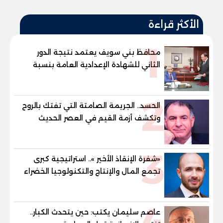
الأكثر قراءة
1
محافظ بني سويف يعتمد نتيجة الدور
الثاني للشهادة الإعدادية العامة بنسبة
79.9% نظامي ...و69.55% منازل.. و70.56%
للمهنية .. و100% للصُم وضعاف السمع
2
والنور للمكفوفين
الحسد.. الجريمة الصامتة التي تفتك بالروح
وتكشف أزمة القيم في العصر الحديث
3
«شفرة الإنقاذ الأخير ».. استراتيجية كبرى
تجمع المال والإنتاج والتكنولوجيا الخضراء
لبعث الأقتصاد
عاصم سليمان يكتب: حين يتحدث الكبار..