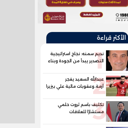
الأكثر قراءة
1
نديم سمنه: نجاح استراتيجية
التصدير يبدأ من الجودة وبناء
الثقة في شعار "صنع في
2
مصر"
عبدالله السعيد يفجر
أزمة..وعقوبات مالية علي بيزيرا
وبانزا
3
تكليف باسم ثروت حلمي
مستشارًا للعلاقات
الدبلوماسية وعضوًا بالهيئة
الاستشارية العليا لمنظمة