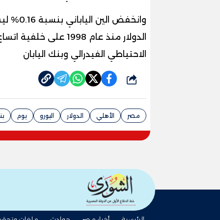
وانخفض ا
الدولار منذ عام 1998 عل
الاحتياطي الفيدرالي وبنك اليابان
شارك
مصر
الأهلي
الدولار
اليورو
يوم
بن
الرئيسية
أخبار مصر
حوادث
ملفات وتحقي