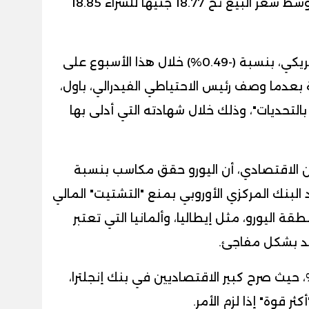
للشراء، 18.87جنيهًا للبيع، فيما بلغ متوسط سعر البيع نح 18.77 جنيهًا للشراء 18.85
من ناحية أخرى، تراجع مؤشر الدولار الأمريكي، بنسبة (-0.49%) خلال هذا الأسبوع على
عدما وصف رئيس الاحتياطي الفيدرالي، باول،
التحديات"، وذلك خلال شهادته التي أدلى بها
الاقتصادي، أن اليورو حقق مكاسب بنسبة
د البنك المركزي الأوروبي بمنع "التشتيت" المالي
قة اليورو، مثل إيطاليا، وألمانيا التي تعتبر
وائد بشكل مفاجئ
.
تفع الجنيه الإسترليني بنسبة 0.22%، حيث صرح كبير الاقتصاديين في بنك إنجلترا،
ثر قوة" إذا لزم الأمر
.