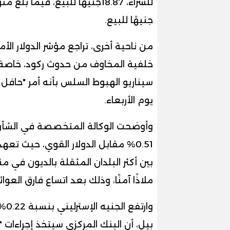
جنيهًا للبيع
.
خلفية المخاوف من حدوث ركود، خاصة ب
سيناريو الهبوط السلس بأنه أمر "حافل ب
يوم الأربعاء
.
وأوضحت الوكالة المتخصصة في الشأن 
0.51% مقابل الدولار القوي، حيث تعه
بين أكثر البلدان المثقلة بالديون في منط
ملاذًا آمنًا، وذلك بعد اتساع فارق الع
وار
بيل، أن البنك المركزي سيتخذ إجراءات "أك