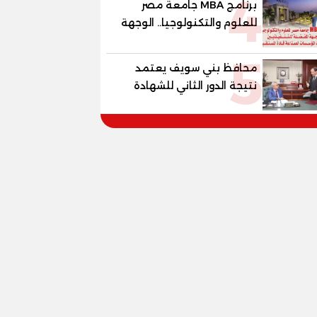
4
برنامج MBA جامعة مصر
«جاد جمينت يوإن»
للعلوم والتكنولوجيا.. الوجهة
المفضلة للتنفيذيين وقيادات
5
المؤسسات لصناعة قادة
محافظ بني سويف يعتمد
المستقبل
نتيجة الدور الثاني للشهادة
الإعدادية العامة بنسبة
79.9% نظامي ...و69.55%
منازل.. و70.56% للمهنية ..
و100% للصُم وضعاف السمع
والنور للمكفوفين