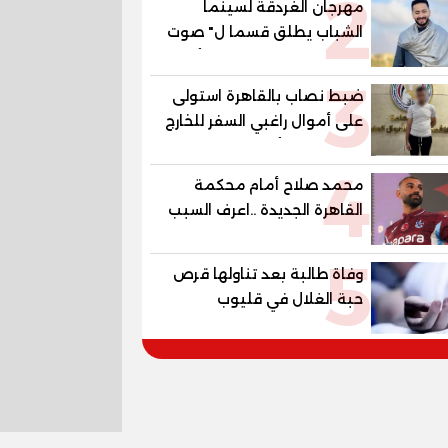
2
مهرجان الغردقة لسينما
الشباب يطلق قسما ل" صوت
السينما" ..وحمادة هلال أول
3
المكرمين
ضبط نصاب بالقاهرة استولى
على أموال راغبي السفر للخارج
بزعم توفير تأشيرات
4
محمد صلاح أمام محكمة
القاهرة الجديدة ..اعرف السبب
5
وفاة طالبة بعد تناولها قرص
حبة الغلال في قليوب