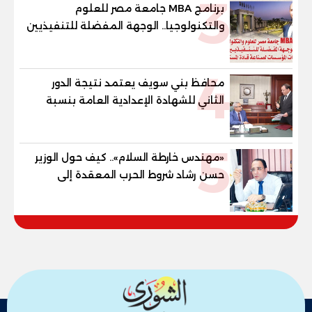
3
برنامج MBA جامعة مصر للعلوم
والتكنولوجيا.. الوجهة المفضلة للتنفيذيين
وقيادات المؤسسات لصناعة قادة
المستقبل
4
محافظ بني سويف يعتمد نتيجة الدور
الثاني للشهادة الإعدادية العامة بنسبة
79.9% نظامي ...و69.55% منازل.. و70.56%
للمهنية .. و100% للصُم وضعاف السمع
5
والنور للمكفوفين
«مهندس خارطة السلام».. كيف حول الوزير
حسن رشاد شروط الحرب المعقدة إلى
"خارطة طريق" للانسحاب والإعمار؟