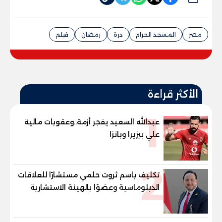
مصر
المسجد الحرام
درة
رمضان
فيلم
الأكثر قراءة
1
عبدالله السعيد يفجر أزمة..وعقوبات مالية
علي بيزيرا وبانزا
2
تكليف باسم ثروت حلمي مستشارًا للعلاقات
الدبلوماسية وعضوًا بالهيئة الاستشارية
العليا لمنظمة «جاد جمينت يوإن»