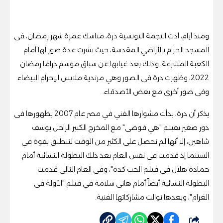
ومنذ أيام، أدت النجمة التونسية درة، مناسك عمرة شهر رمضان، فى
المسجد الحرام بالأراضي المقدسة، حيث نشرت عدة صور لها أمام
الكعبة المشرفة، وذلك بعد غيابها عن سباق موسم دراما رمضان
2022، وظهرت درة فى الصور وهي مرتدية ملابس الإحرام البيضاء
وفى صور أخرى مع بعض الأصدقاء.
يذكر أن درة، بدأت مشوارها الفني في مصر عام 2007 بظهورها فى
دور صغير بفيلم "هي فوضى" مع المخرج الكبير الراحل يوسف
شاهين، إلا أنها لم تحصل على الكثير من الوقت لتنطلق بقوة في
السينما إذ قدمت في نفس العام بعد ذلك البطولة النسائية أمام
حمادة هلال في فيلم الحب كدة"، وفى العام التالى قدمت
البطولة النسائية أيضاً أمام هانى سلامة في فيلم "الأولة فى
الغرام"، وبعدها توالت مشاركاتها الفنية.
شارك