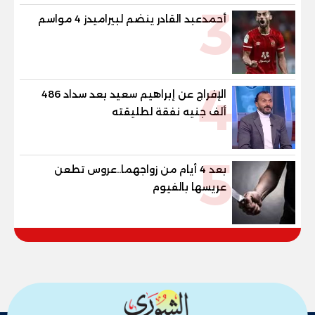
3
أحمدعبد القادر ينضم لبيراميدز 4 مواسم
4
الإفراج عن إبراهيم سعيد بعد سداد 486
ألف جنيه نفقة لطليقته
5
بعد 4 أيام من زواجهما..عروس تطعن
عريسها بالفيوم