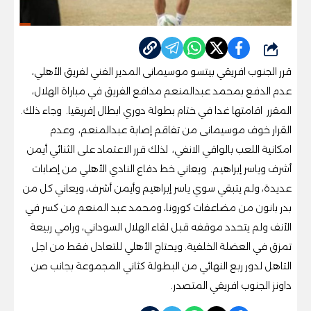
شارك
قرر الجنوب افريقي بيتسو موسيمانى المدير الفني لفريق الأهلي،
عدم الدفع بمحمد عبدالمنعم مدافع الفريق في مباراة الهلال،
المقرر اقامتها غدا في ختام بطولة دوري ابطال إفريقيا. وجاء ذلك.
القرار خوف موسيمانى من تفاقم إصابة عبدالمنعم، وعدم
امكانية اللعب بالواقي الانفي، لذلك قرر الاعتماد على الثنائي أيمن
أشرف وياسر إبراهيم. ويعاني خط دفاع النادي الأهلي من إصابات
عديدة، ولم يتبقي سوي ياسر إبراهيم وأيمن أشرف، ويعاني كل من
بدر بانون من مضاعفات كورونا، ومحمد عبد المنعم من كسر في
الأنف ولم يتحدد موقفه قبل لقاء الهلال السوداني، ورامي ربيعة
تمزق في العضلة الخلفية. ويحتاج الأهلي للتعادل فقط من اجل
التاهل لدور ربع النهائي من البطولة كثاني المجموعة بجانب صن
داونز الجنوب افريقي المتصدر.