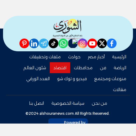
pinterest
linkedin
telegram
whatsapp
tiktok
instagram
nabd
youtube
twitter
facebook
الرئيسية
أخبار مصر
حوادث
ملفات وتحقيقات
الرياضة
فن
محافظات
اقتصاد
شئون العالم
منوعات ومجتمع
فيديو و توك شو
العدد الورقي
مقالات
من نحن
سياسة الخصوصية
اتصل بنا
©2024 alshouranews.com All Rights Reserved.
Powered by
tel