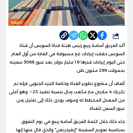
أرشيفية
شارك
أكد الفريق أسامة ربيع رئيس هيئة قناة السويس أن قناة
السويس حققت إيرادات غير مسبوقة فى الفترة من أول العام
حتى اليوم إيرادات قدرها 1.6 مليار دولار، بعد عبور 5068 سفينه
بحمولات 299 مليون طن
.
أضاف أن مشروع تطوير القناة وخاصة الجزء الجنوبى فإنه تم
تكريك 4 ملايين متر مكعب رمال بنسبة تنفيذ 23٪ وهو أعلى
من المعدل المخطط له وسوف يودى ذلك إلى تقليل زمن
عبور السفن للقناة
.
جاء ذلك خلال كلمة الفريق أسامة ربيع في يوم التفوق
بمناسبة تعويم السفينة "إيفرجريفن" والذي قال عنها إنها