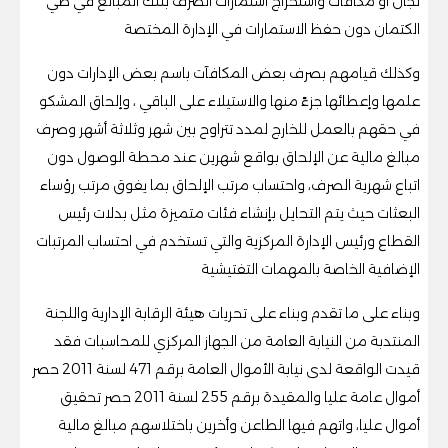
لجان أو مكافآت واستخراج استمارات الصرف بتلك المبالغ في طي
الكتمان دون حفظ الاستمارات في الإدارة المختصة
وكذلك قيامهم بصرف بعض المكافآت باسم بعض الإدارات دون
علمها وإعطائها جزءً منها والاستيلاء على الباقي ، وإلحاق المشكو
في حقهم بالعمل للخارج لمدد تتراوح بين شهر وثلاثة أشهر وصرف
مبالغ مالية عن الإلحاق بواقع شهرين عند محطة الوصول دون
اتباع شهرية الصرف، واحتساب مرتب الإلحاق بما يفوق مرتب رؤساء
البعثات حيث يتم التحايل بإنشاء فئات متميزة مثل بدلات رئيس
القطاع ورئيس الإدارة المركزية والتي تستخدم في احتساب المرتبات
الإضافية الخاصة بالمهمات التفتيشية
وبناء على ما تقدم وبناء على تحريات هيئة الرقابة الإدارية واللجنة
المنتدبة من النيابة العامة من الجهاز المركزي للمحاسبات فقد
قيدت الواقعة لدى نيابة الأموال العامة برقم 471 لسنة 2011 حصر
أموال عامة عليا والمقيدة برقم 255 لسنة 2011 حصر تحقيق
أموال عليا، واتهم فيها الطاعن وأخرين باختلاسهم مبالغ مالية