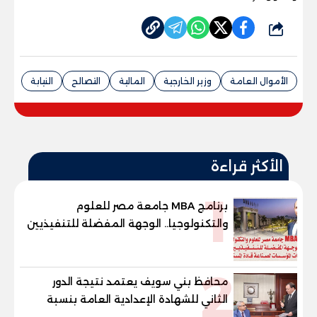
شارك
الأموال العامة
وزير الخارجية
المالية
التصالح
النيابة
الأكثر قراءة
1
برنامج MBA جامعة مصر للعلوم
والتكنولوجيا.. الوجهة المفضلة للتنفيذيين
وقيادات المؤسسات لصناعة قادة
المستقبل
2
محافظ بني سويف يعتمد نتيجة الدور
الثاني للشهادة الإعدادية العامة بنسبة
79.9% نظامي ...و69.55% منازل.. و70.56%