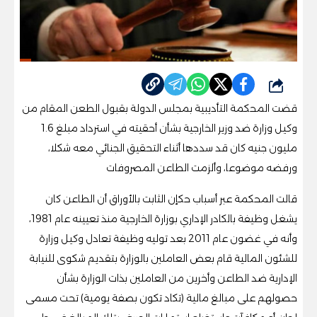
شارك
قضت المحكمة التأديبية بمجلس الدولة بقبول الطعن المقام من
وكيل وزارة ضد وزير الخارجية بشأن أحقيته في استرداد مبلغ 1.6
مليون جنيه كان قد سددها أثناء التحقيق الجنائي معه شكلا،
ورفضه موضوعا، وألزمت الطاعن المصروفات
قالت المحكمة عبر أسباب حكإن الثابت بالأوراق أن الطاعن كان
يشغل وظيفة بالكادر الإداري بوزارة الخارجية منذ تعيينه عام 1981،
وأنه في غضون عام 2011 بعد توليه وظيفة تعادل وكيل وزارة
للشئون المالية قام بعض العاملين بالوزارة بتقديم شكوى للنيابة
الإدارية ضد الطاعن وأخرين من العاملين بذات الوزارة بشأن
حصولهم على مبالغ مالية (تكاد تكون بصفة يومية) تحت مسمى