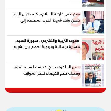
للمهنية .. و100% للصُم وضعاف السمع
3
والنور للمكفوفين
«مهندس خارطة السلام».. كيف حول الوزير
حسن رشاد شروط الحرب المعقدة إلى
"خارطة طريق" للانسحاب والإعمار؟
4
«صوت التربية والتشريع».. صبورة السيد..
مسيرة برلمانية وتربوية تجمع بين تشريع
القوانين وصناعة الأجيال لبناء الإنسان
المصري
5
عقل القاهرة ينسج هندسة السلام بغزة..
وقنبلة دعم الكهرباء تفجر الموازنة