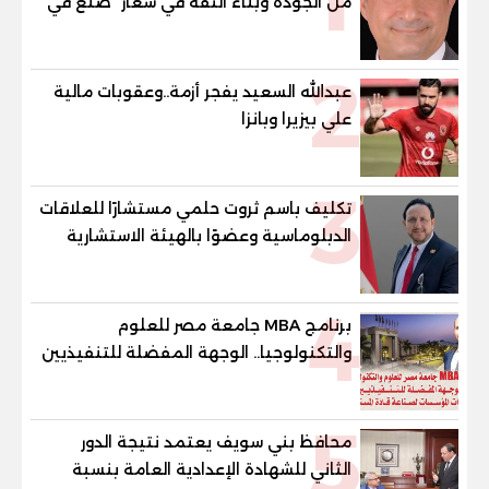
من الجودة وبناء الثقة في شعار "صنع في
مصر"
2
عبدالله السعيد يفجر أزمة..وعقوبات مالية
علي بيزيرا وبانزا
3
تكليف باسم ثروت حلمي مستشارًا للعلاقات
الدبلوماسية وعضوًا بالهيئة الاستشارية
العليا لمنظمة «جاد جمينت يوإن»
4
برنامج MBA جامعة مصر للعلوم
والتكنولوجيا.. الوجهة المفضلة للتنفيذيين
وقيادات المؤسسات لصناعة قادة
المستقبل
5
محافظ بني سويف يعتمد نتيجة الدور
الثاني للشهادة الإعدادية العامة بنسبة