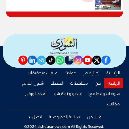
79.9% نظامي ...و69.55% منازل.. و70.56%
للمهنية .. و100% للصُم وضعاف السمع
والنور للمكفوفين
pinterest
linkedin
telegram
whatsapp
tiktok
instagram
nabd
youtube
twitter
facebook
الرئيسية
أخبار مصر
حوادث
ملفات وتحقيقات
الرياضة
فن
محافظات
اقتصاد
شئون العالم
منوعات ومجتمع
فيديو و توك شو
العدد الورقي
مقالات
من نحن
سياسة الخصوصية
اتصل بنا
©2024 alshouranews.com All Rights Reserved.