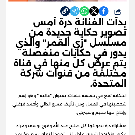
شارك
بدأت الفنانة درة أمس
تصوير حكاية جديدة من
مسلسل "زي القمر" والذي
يدور في حكايات منفصلة
يتم عرض كل منها في قناة
مختلفة من قنوات شركة
المتحدة
.
الحكاية تقع في خمسة حلقات. بعنوان "غالية " وهو إسم
شخصيتها في العمل ومن تأليف عمرو الدالي وأحمد فرغلي
وإنتاج مها سليم وسينرجي
.
ويشارك درة بطولتها كل صلاح عبد الله وفرح يوسف ومراد
مكرم، وتخرجها شيرين عادل التي تعود للتعاون مع درة بعد