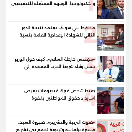
1
والتكنولوجيا.. الوجهة المفضلة للتنفيذيين
وقيادات المؤسسات لصناعة قادة
المستقبل
2
محافظ بني سويف يعتمد نتيجة الدور
الثاني للشهادة الإعدادية العامة بنسبة
79.9% نظامي ...و69.55% منازل.. و70.56%
للمهنية .. و100% للصُم وضعاف السمع
3
والنور للمكفوفين
«مهندس خارطة السلام».. كيف حول الوزير
حسن رشاد شروط الحرب المعقدة إلى
"خارطة طريق" للانسحاب والإعمار؟
4
ضبط شخص فبرك فيديوهات يعرض
استرداد حقوق المواطنين بالقوة
5
«صوت التربية والتشريع».. صبورة السيد..
مسيرة برلمانية وتربوية تجمع بين تشريع