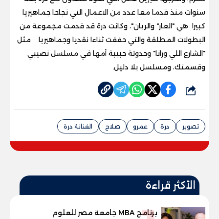
سنوات منذ قدما معا عدد من الاعمال التي نجاحا جماهيريا
كبيرا هي "العار" والريان"، وكانت درة قد قدمت مجموعة من
البطولات المطلقة والتي حققت ثناءا نقديا وجماهيريا مثل
"الشارع اللي ورانا" وحدوتة حبيبة أمها في مسلسل نصيبي
وقسمتك، ومسلسل بلا دليل
.
شارك
تصوير
درة
عمرو
صلاح
الفنانة درة
الأكثر قراءة
برنامج MBA جامعة مصر للعلوم