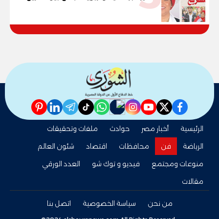
القوانين وصناعة الأجيال لبناء الإنسان
المصري
pinterest
linkedin
telegram
whatsapp
tiktok
instagram
nabd
youtube
twitter
facebook
الرئيسية
أخبار مصر
حوادث
ملفات وتحقيقات
الرياضة
فن
محافظات
اقتصاد
شئون العالم
منوعات ومجتمع
فيديو و توك شو
العدد الورقي
مقالات
من نحن
سياسة الخصوصية
اتصل بنا