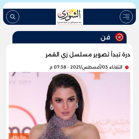
فن
درة تبدأ تصوير مسلسل زي القمر
الثلاثاء 03/أغسطس/2021 - 07:38 م
درة زروق