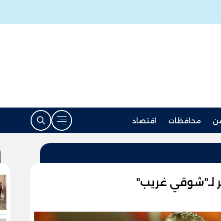
ن
محافظات
اقتصاد
كر لـ"شوقي غريب"