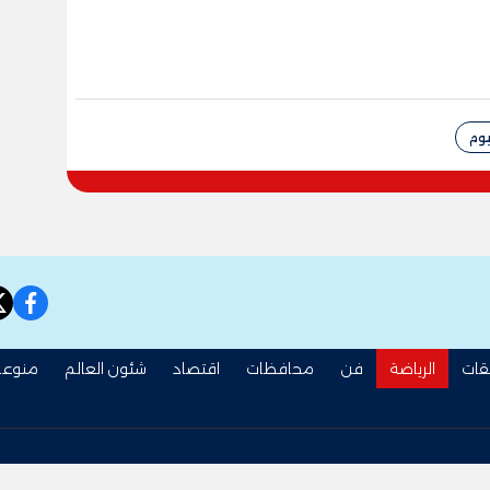
يوم
book
قات
الرياضة
فن
محافظات
اقتصاد
شئون العالم
منوعا