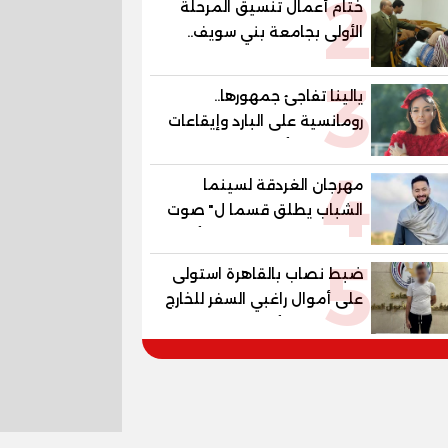
2
ختام أعمال تنسيق المرحلة
الأولى بجامعة بني سويف..
1148 طالبًا وطالبة سجلوا
3
رغباتهم
يالينا تفاجئ جمهورها..
رومانسية على البارد وإيقاعات
ساخنة في أحدث كليباتها
4
مهرجان الغردقة لسينما
الشباب يطلق قسما ل" صوت
السينما" ..وحمادة هلال أول
5
المكرمين
ضبط نصاب بالقاهرة استولى
على أموال راغبي السفر للخارج
بزعم توفير تأشيرات