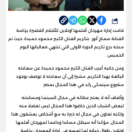
شارك
قامت إدارة مهرجان أفلمها اونلاين للأفلام القصيرة برئاسة
الفنانة سماح أنور بتكريم الفنان الكبير محمود حميدة، حيث تم
منحه درع تكريم الدورة الأولى التي تنتهي فعالياتها اليوم
الخميس .
ومن جانبه أعرب الفنان الكبير محمود حميدة عن سعادته
البالغة بهذا التكريم، مشيرا إلى أن سعادته لا توصف بوجود
مشروع سينمائى رائد في هذا المجال بمصر.
وأضاف أنه لا يعتبر عطائه في مجال السينما ومساندته
لبعض الشباب الذين خاضوا هذا المجال ليس تفضلا منه
ولكنه تعاون في مجال له خبرة به مع أشخاص يعشقون هذا
المجال، مؤكدا أنه سيظل مساندا وداعما لمهرجان أفلمها
اونلاين طوال حياته لما لمسه في إدارة المهرجان برئاسة