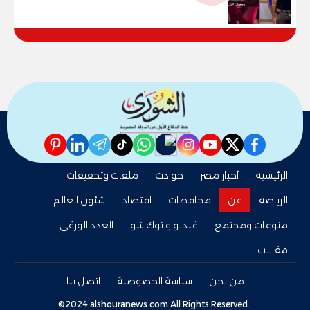
pinterest
linkedin
telegram
whatsapp
tiktok
instagram
nabd
youtube
twitter
facebook
الرئيسية
أخبار مصر
حوادث
ملفات وتحقيقات
الرياضة
فن
محافظات
اقتصاد
شئون العالم
منوعات ومجتمع
فيديو و توك شو
العدد الورقي
مقالات
من نحن
سياسة الخصوصية
اتصل بنا
©2024 alshouranews.com All Rights Reserved.