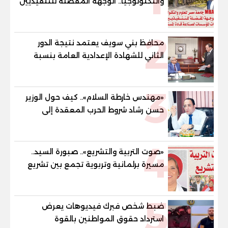
والتكنولوجيا.. الوجهة المفضلة للتنفيذيين
وقيادات المؤسسات لصناعة قادة
المستقبل
2
محافظ بني سويف يعتمد نتيجة الدور
الثاني للشهادة الإعدادية العامة بنسبة
79.9% نظامي ...و69.55% منازل.. و70.56%
للمهنية .. و100% للصُم وضعاف السمع
3
والنور للمكفوفين
«مهندس خارطة السلام».. كيف حول الوزير
حسن رشاد شروط الحرب المعقدة إلى
"خارطة طريق" للانسحاب والإعمار؟
4
«صوت التربية والتشريع».. صبورة السيد..
مسيرة برلمانية وتربوية تجمع بين تشريع
القوانين وصناعة الأجيال لبناء الإنسان
المصري
5
ضبط شخص فبرك فيديوهات يعرض
استرداد حقوق المواطنين بالقوة