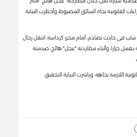
صدمته سيارة نقل، خلال مطاردته "عجل هائج" أمام
راءات القانونية تجاه السائق المضبوط، وأخطرت النيابة
شاب فى حادث تصادم، أمام مجزر كرداسة، انتقل رجال
 يعمل جزارا، وأثناء مطاردته "عجل" هائج، صدمته
نونية اللازمة تجاهه، وباشرت النيابة التحقيق.