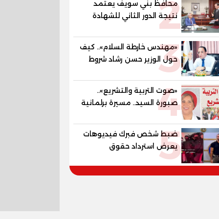
2
محافظ بني سويف يعتمد
المستقبل
نتيجة الدور الثاني للشهادة
الإعدادية العامة بنسبة
3
79.9% نظامي ...و69.55%
«مهندس خارطة السلام».. كيف
منازل.. و70.56% للمهنية ..
حول الوزير حسن رشاد شروط
و100% للصُم وضعاف السمع
الحرب المعقدة إلى "خارطة
والنور للمكفوفين
4
طريق" للانسحاب والإعمار؟
«صوت التربية والتشريع»..
صبورة السيد.. مسيرة برلمانية
وتربوية تجمع بين تشريع
5
القوانين وصناعة الأجيال لبناء
ضبط شخص فبرك فيديوهات
الإنسان المصري
يعرض استرداد حقوق
المواطنين بالقوة