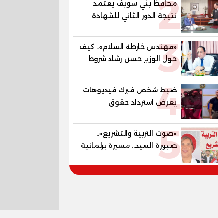
2
محافظ بني سويف يعتمد
المستقبل
نتيجة الدور الثاني للشهادة
الإعدادية العامة بنسبة
3
79.9% نظامي ...و69.55%
«مهندس خارطة السلام».. كيف
منازل.. و70.56% للمهنية ..
حول الوزير حسن رشاد شروط
و100% للصُم وضعاف السمع
الحرب المعقدة إلى "خارطة
والنور للمكفوفين
4
طريق" للانسحاب والإعمار؟
ضبط شخص فبرك فيديوهات
يعرض استرداد حقوق
المواطنين بالقوة
5
«صوت التربية والتشريع»..
صبورة السيد.. مسيرة برلمانية
وتربوية تجمع بين تشريع
القوانين وصناعة الأجيال لبناء
الإنسان المصري